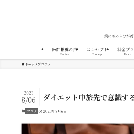
鏡に映る自分が好
医師推薦の声
コンセプト
料金プラ
Doctor
Concept
Price
ホーム
ブログ
2023
ダイエット中旅先で意識す
8/06
ブログ
2023年8月6日