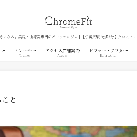
きになる。美尻・曲線美専門のパーソナルジム | 【伊勢原駅 徒歩3分】クロムフィ
ン
トレーナー
アクセス店舗案内
ビフォー・アフター
Trainer
Access
BeforeAfter
ること