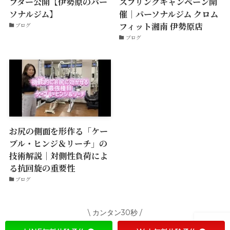
フター公開【伊勢原のパー
スプリングキャンペーン開
ソナルジム】
催｜パーソナルジム クロム
フィット湘南 伊勢原店
ブログ
ブログ
お尻の側面を形作る「ケー
ブル・ヒンジ＆リーチ」の
技術解説｜対側性負荷によ
る抗回旋の重要性
ブログ
\ カンタン30秒 /