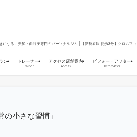
きになる。美尻・曲線美専門のパーソナルジム | 【伊勢原駅 徒歩3分】クロムフィ
ラン
トレーナー
アクセス店舗案内
ビフォー・アフター
e
Trainer
Access
BeforeAfter
常の小さな習慣」