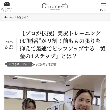
無料カウン
Menu
セリング
ホーム
お知らせ
【プロが伝授】美尻トレーニング
は“順番”が９割！前ももの張りを
2026
2/23
抑えて最速でヒップアップする「黄
金の4ステップ」とは？
お知らせ
ブログ
2026年2月23日