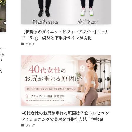
【伊勢原のダイエットビフォーアフター】2ヶ月
で－5kg！姿勢と下半身ラインが変化
ブログ
パー
勢原
メ
。
た
40代女性のお尻が垂れる原因は？筋トレとコン
ディショニングで美尻を目指す方法｜伊勢原
ブログ