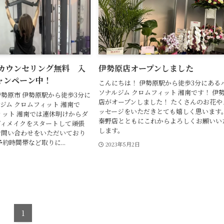
 カウンセリング無料 入
伊勢原店オープンしました
ャンペーン中！
こんにちは！ 伊勢原駅から徒歩3分にある
ソナルジム クロムフィット 湘南です！ 伊
勢原市 伊勢原駅から徒歩3分に
店がオープンしました！ たくさんのお花や
ジム クロムフィット 湘南で
ッセージをいただきとても嬉しく思います
ィット 湘南では連休明けからダ
秦野店とともにこれからよろしくお願いい
ディメイクをスタートして頑張
します。
お問い合わせをいただいており
約時間帯など取りに...
2023年5月2日
1