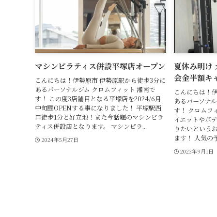
マシンピラティス併設平塚店オープン
夏休み明け
会金半額キ
こんにちは！伊勢原市 伊勢原駅から徒歩3分に
あるパーソナルジム クロムフィット 湘南で
こんにちは！伊
す！ この度3店舗目となる平塚店を2024/6月
あるパーソナル
中旬🆕OPENする事になりました！ 平塚駅西
す！ クロムフ
口徒歩1分と好立地！また今話題のマシンピラ
イエットやボ
ティス併設店となります。 マシンピラ...
りたいという
ます！ 人気の予
2024年5月27日
2023年9月1日