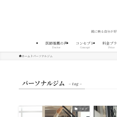
鏡に映る自分が好
医師推薦の声
コンセプト
料金プラ
Doctor
Concept
Price
ホーム
パーソナルジム
パーソナルジム
– tag –
ブログ