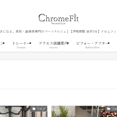
きになる。美尻・曲線美専門のパーソナルジム | 【伊勢原駅 徒歩3分】クロムフィ
ン
トレーナー
アクセス店舗案内
ビフォー・アフター
Trainer
Access
BeforeAfter
ブログ
ブ