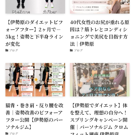
【伊勢原のダイエットビフ
40代女性のお尻が垂れる原
ォーアフター】2ヶ月で－
因は？筋トレとコンディシ
5kg！姿勢と下半身ライン
ョニングで美尻を目指す方
が変化
法｜伊勢原
ブログ
ブログ
猫背・巻き肩・反り腰を改
【伊勢原でダイエット】体
善｜姿勢改善のビフォーア
を整えて、理想の自分へ！
フター公開【伊勢原のパー
スプリングキャンペーン開
ソナルジム】
催｜パーソナルジム クロム
フィット湘南 伊勢原店
ブログ