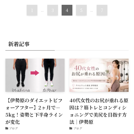
1
...
3
4
5
...
7
新着記事
【伊勢原のダイエットビフ
40代女性のお尻が垂れる原
ォーアフター】2ヶ月で－
因は？筋トレとコンディシ
5kg！姿勢と下半身ライン
ョニングで美尻を目指す方
が変化
法｜伊勢原
ブログ
ブログ