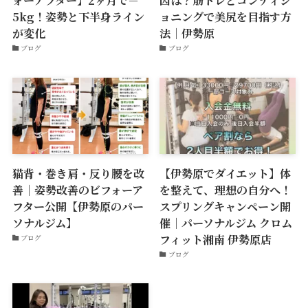
ォーアフター】2ヶ月で－
因は？筋トレとコンディシ
5kg！姿勢と下半身ライン
ョニングで美尻を目指す方
が変化
法｜伊勢原
ブログ
ブログ
猫背・巻き肩・反り腰を改
【伊勢原でダイエット】体
善｜姿勢改善のビフォーア
を整えて、理想の自分へ！
フター公開【伊勢原のパー
スプリングキャンペーン開
ソナルジム】
催｜パーソナルジム クロム
フィット湘南 伊勢原店
ブログ
ブログ