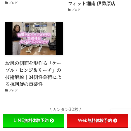
フィット湘南 伊勢原店
ブログ
ブログ
お尻の側面を形作る「ケー
ブル・ヒンジ＆リーチ」の
技術解説｜対側性負荷によ
る抗回旋の重要性
ブログ
\ カンタン30秒 /
LINE無料体験予約
Web無料体験予約