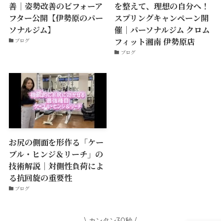
善｜姿勢改善のビフォーア
を整えて、理想の自分へ！
フター公開【伊勢原のパー
スプリングキャンペーン開
ソナルジム】
催｜パーソナルジム クロム
フィット湘南 伊勢原店
ブログ
ブログ
お尻の側面を形作る「ケー
ブル・ヒンジ＆リーチ」の
技術解説｜対側性負荷によ
る抗回旋の重要性
ブログ
\ カンタン30秒 /