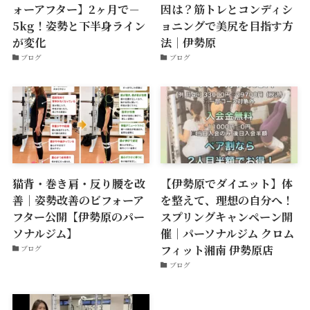
ォーアフター】2ヶ月で－
因は？筋トレとコンディシ
5kg！姿勢と下半身ライン
ョニングで美尻を目指す方
が変化
法｜伊勢原
ブログ
ブログ
猫背・巻き肩・反り腰を改
【伊勢原でダイエット】体
善｜姿勢改善のビフォーア
を整えて、理想の自分へ！
フター公開【伊勢原のパー
スプリングキャンペーン開
ソナルジム】
催｜パーソナルジム クロム
フィット湘南 伊勢原店
ブログ
ブログ