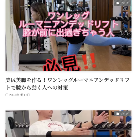
ブログ
美尻美脚を作る！ワンレッグルーマニアンデッドリフ
トで膝から動く人への対策
2023年7月17日
ブログ