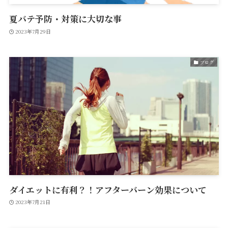
夏バテ予防・対策に大切な事
2023年7月29日
ブログ
ダイエットに有利？！アフターバーン効果について
2023年7月21日