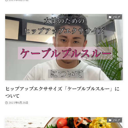
ブログ
ヒップアップエクササイズ「ケーブルプルスルー」に
ついて
2023年6月26日
ブログ