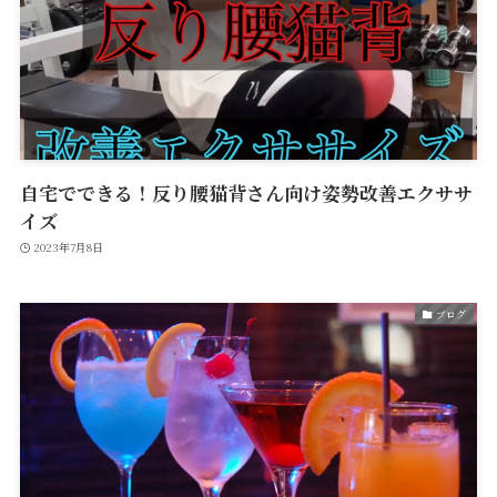
自宅でできる！反り腰猫背さん向け姿勢改善エクササ
イズ
2023年7月8日
ブログ